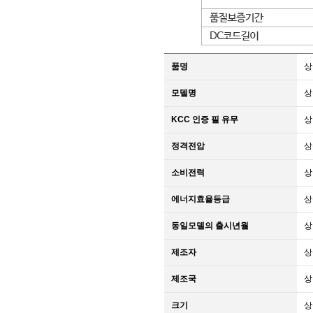
품명
상
모델명
상
KCC 인증 필 유무
상
정격전압
상
소비전력
상
에너지효율등급
상
동일모델의 출시년월
상
제조자
상
제조국
상
크기
상