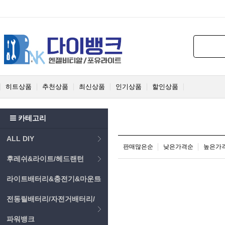
히트상품
추천상품
최신상품
인기상품
할인상품
카테고리
ALL DIY
판매많은순
낮은가격순
높은가
후레쉬&라이트/헤드랜턴
라이트배터리&충전기&마운트
전동릴배터리/자전거배터리/
파워뱅크